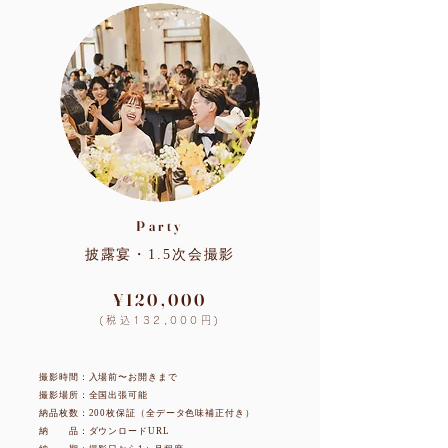
Party
披露宴・1.5次会撮影
¥120,000
(税込132,000円)
撮影時間：入場前〜お開きまで
撮影場所：全国出張可能
納品枚数：200枚保証（全データ色味補正付き）
納 品：ダウンロードURL