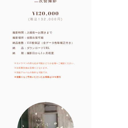
二次会撮影
¥120,000
(税込132,000円)
撮影時間：入場前〜お開きまで
撮影場所：全国出張可能
納品枚数：150枚保証（全データ色味補正付き）
​納 品：ダウンロードURL
​納 期：撮影日から1ヶ月程度
※カメラマンの持ち込み可能かどうか会場へご確認ください。
​※出張費別途お見積りとなります。​
※別途アルバムの制作も可能です。
​※前撮りもご予約いただいたお客様は10％割引