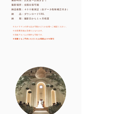
撮影時間：お支度〜お開きまで
撮影場所：全国出張可能
納品枚数：４００枚保証（全データ色味補正付き）
納 品：ダウンロードURL
​納 期：撮影日から１ヶ月程度
※カメラマンの持ち込み可能かどうか会場へご確認ください。
​※出張費別途お見積りとなります。
​※別途アルバムの制作も可能です。
​※前撮りもご予約いただいたお客様は10％割引