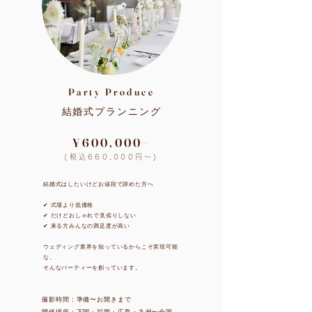
Party Produce
結婚式プランニング
¥600,000~
(税込660,000円〜)
​結婚式はしたいけどお値段で諦めた方へ
✔︎ 式場より低価格
✔︎ だけどおしゃれで見劣りしない
✔︎ 来る方みんなの満足度が高い
​ウェディング業界を知っているからこそ実現可能
な、
​そんなパーティーを創っています。
撮影時間：準備〜お開きまで