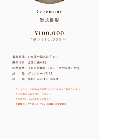
Ceremony
挙式撮影
¥100,000
(税込110,000円)
撮影時間：お支度〜挙式終了まで
撮影場所：全国出張可能
納品枚数：１００枚保証（全データ色味補正付き）
納 品：ダウンロードURL
​納 期：撮影日から１ヶ月程度
※カメラマンの持ち込み可能かどうか会場へご確認ください。
​※出張費別途お見積りとなります。
​※別途アルバムの制作も可能です。
​※前撮りもご予約いただいたお客様は10％割引