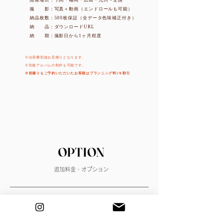
開催場所：下関・福岡・広島・九州〜全国
撮 影：写真＋動画（エンドロールも可能）
納品枚数：500枚保証（全データ色味補正付き）
​納 品：ダウンロードURL
​納 期：撮影日から1ヶ月程度
​※出張費別途お見積りとなります。​
※別途アルバムの制作も可能です。
​※前撮りもご予約いただいたお客様はプランニング料5％割引
OPTION
追加料金・オプション
週末料金