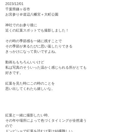
2023/12/01
千葉県鎌ヶ谷市
お宮参り＠道辺八幡宮＋大町公園
神社でのお参り後に
近くの紅葉スポットでも撮影しました！
その時の季節感を一緒に残すことで
その季節が来るたびに思い返したりできる
きっかけになって良いですよね。
動画ももちろんいいけど
私は写真のそういった温かく感じられる所がとても
好きです。
紅葉を見た時にこの時のことを
思い出してくれたら嬉しいな。
紅葉と一緒に撮影したい時、
その年や場所によって色づくタイミングが全然違う
ので
ドンピシャで紅葉を読むは実は結構難しい。