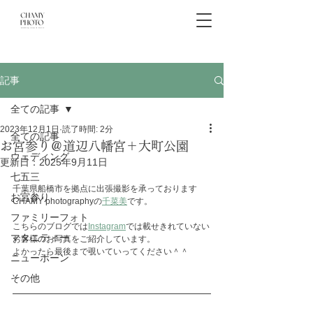
記事
全ての記事
2023年12月1日
読了時間: 2分
全ての記事
お宮参り＠道辺八幡宮＋大町公園
ウェディング
更新日：
2025年9月11日
七五三
千葉県船橋市を拠点に出張撮影を承っております
お宮参り
CHAMY photographyの
千菜美
です。
ファミリーフォト
こちらのブログでは
Instagram
では載せきれていない
マタニティー
お客様のお写真をご紹介しています。
よかったら最後まで覗いていってください＾＾
ニューボーン
その他