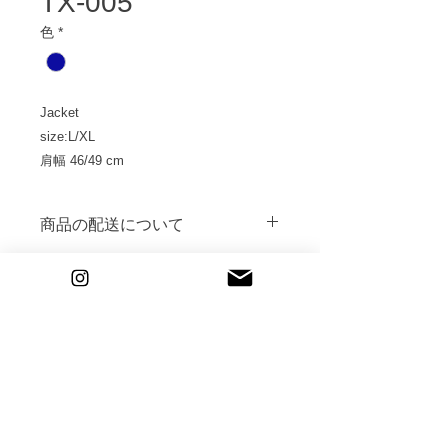
TX-005
色
*
Jacket
size:L/XL
肩幅 46/49 cm
着丈 72/74cm
身幅 55/59 cm
商品の配送について
Bottoms
撮影の2日前にご指定のご住所へ到着
size:L/XL
するように発送いたします。
返送送料は発払にてご返送をお願いい
ウェスト 85/90 cm
たします。
股下 73/74 cm
CONTACT