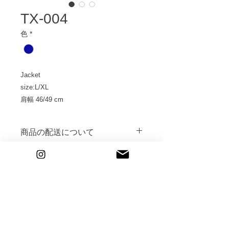
TX-004
色
*
Jacket
size:L/XL
肩幅 46/49 cm
着丈 72/74cm
身幅 55/59 cm
商品の配送について
Bottoms
撮影の2日前にご指定のご住所へ到着
size:L/XL
するように発送いたします。
返送送料は発払にてご返送をお願いい
ウェスト 85/90 cm
たします。
股下 73/74 cm
CONTACT